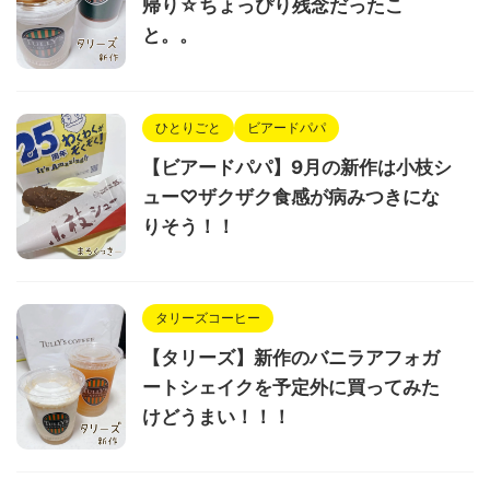
帰り☆ちょっぴり残念だったこ
と。。
ひとりごと
ビアードパパ
【ビアードパパ】9月の新作は小枝シ
ュー♡ザクザク食感が病みつきにな
りそう！！
タリーズコーヒー
【タリーズ】新作のバニラアフォガ
ートシェイクを予定外に買ってみた
けどうまい！！！