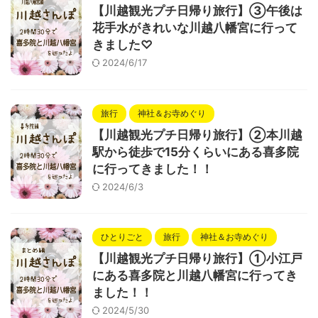
【川越観光プチ日帰り旅行】③午後は
花手水がきれいな川越八幡宮に行って
きました♡
2024/6/17
旅行
神社＆お寺めぐり
【川越観光プチ日帰り旅行】②本川越
駅から徒歩で15分くらいにある喜多院
に行ってきました！！
2024/6/3
ひとりごと
旅行
神社＆お寺めぐり
【川越観光プチ日帰り旅行】①小江戸
にある喜多院と川越八幡宮に行ってき
ました！！
2024/5/30